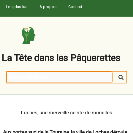
Aller
Les plus lus
A propos
Contact
au
contenu
La Tête dans les Pâquerettes
Rechercher
Loches, une merveille ceinte de murailles
Aux portes sud de la Touraine, la ville de Loches déroule